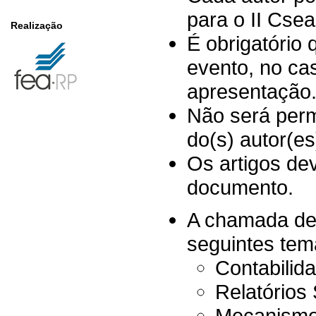
para o II Cse
Realização
É obrigatório
evento, no ca
apresentação
Não será perm
do(s) autor(es
Os artigos d
documento.
A chamada de 
seguintes tem
Contabilid
Relatórios
Mecanismos