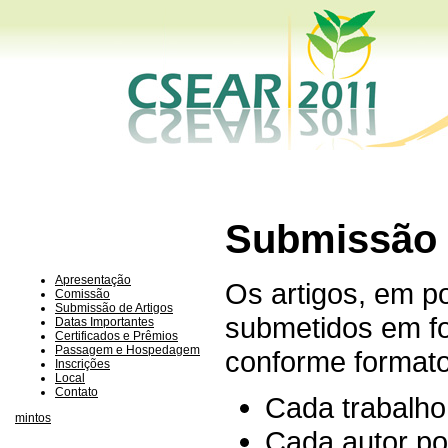
Submissão 
Apresentação
Os artigos, em p
Comissão
Submissão de Artigos
submetidos em fo
Datas Importantes
Certificados e Prêmios
Passagem e Hospedagem
conforme formato
Inscrições
Local
Contato
Cada trabalho
mintos
Cada autor po